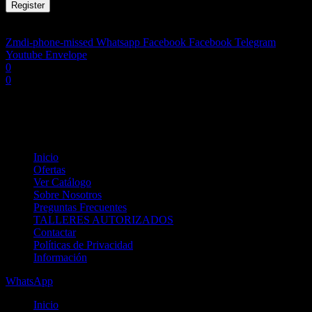
Register
Zmdi-phone-missed
Whatsapp
Facebook
Facebook
Telegram
Youtube
Envelope
0
0
Shopping cart
No products in the cart.
Inicio
Ofertas
Ver Catálogo
Sobre Nosotros
Preguntas Frecuentes
TALLERES AUTORIZADOS
Contactar
Políticas de Privacidad
Información
WhatsApp
Inicio