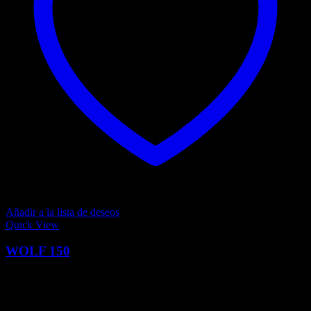
Añadir a la lista de deseos
Quick View
WOLF 150
0
Q
9,499.00
El precio actual es: Q9,499.00.
Q
10,925.00
El precio
original era: Q10,925.00.