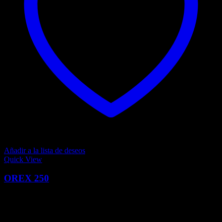
Añadir a la lista de deseos
Quick View
OREX 250
0
Q
12,199.00
El precio actual es: Q12,199.00.
Q
14,030.00
El precio
original era: Q14,030.00.