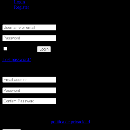
Login
Register
Enter your username and password to login.
Remember me
Login
Lost password?
Enter your email and password to register.
Sus datos personales se utilizarán para respaldar su experiencia en
este sitio web, para administrar el acceso a su cuenta y para otros
fines descritos en nuestras
política de privacidad
.