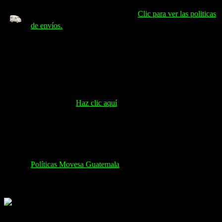
Envíos Pago Contra Entrega / 👉
Clic para ver las politicas
de envíos.
Paga con tu tarjeta de crédito, y adquiere tu motocicleta a
visa cuotas.
Todas nuestras motocicletas cuentan con garantía (2 ruedas
18 meses o 12,000 km; 3 y 4 ruedas: 6 meses o 10,000 km)
Cotiza tu motocicleta ahora y obtén un regalo
SORPRESA.
Haz clic aquí
Los precios en nuestra tienda en línea son precios con
descuento incluido al contado. Todas nuestras motocicletas
tienen descuentos en compras al contado, estrictamente en
efectivo, transferencias o depósitos bancarios; compras en
visa cuotas no aplican a descuento según políticas en:
Políticas Movesa Guatemala
Availability:
10 disponibles
Q
7,499.00
El precio actual es: Q7,499.00.
Q
8,825.00
El precio