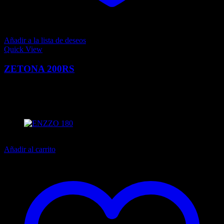
Añadir a la lista de deseos
Quick View
ZETONA 200RS
0
Q
11,799.00
El precio actual es: Q11,799.00.
Q
13,570.00
El precio
original era: Q13,570.00.
13% off
Añadir al carrito