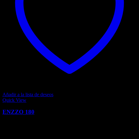
Añadir a la lista de deseos
Quick View
ENZZO 180
0
Q
9,799.00
El precio actual es: Q9,799.00.
Q
11,270.00
El precio
original era: Q11,270.00.