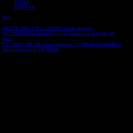
SPORT
MOVESA
Prev
BROZZ 200 GY
Q
12,350.00
El precio actual es:
Q12,350.00.
Q
14,205.00
El precio original era: Q14,205.00.
Next
FX 150
Q
7,999.00
El precio actual es: Q7,999.00.
Q
9,200.00
El
precio original era: Q9,200.00.
15% off
RACER 125
Sold:
0
Q
7,499.00
El precio actual es: Q7,499.00.
Q
8,825.00
El precio
original era: Q8,825.00.
Con Movesa, tus compras son 100% seguras.