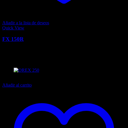
Añadir a la lista de deseos
Quick View
FX 150R
0
Q
9,299.00
El precio actual es: Q9,299.00.
Q
10,695.00
El precio
original era: Q10,695.00.
13% off
Añadir al carrito