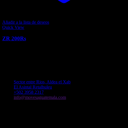
Añadir a la lista de deseos
Quick View
ZR 200Rs
0
Q
10,999.00
El precio actual es: Q10,999.00.
Q
12,650.00
El precio
original era: Q12,650.00.
Contacto
Sector entre Rios, Aldea el Xab
El Asintal Retalhuleu
+502 3958 2317
info@movesaguatemala.com
Lunes - Sábado: 8 am - 5 pm
Domingo: 8 am - 1 pm
Mi Cuenta