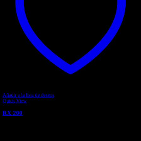
Añadir a la lista de deseos
Quick View
RX 200
0
Q
10,599.00
El precio actual es: Q10,599.00.
Q
12,190.00
El precio
original era: Q12,190.00.