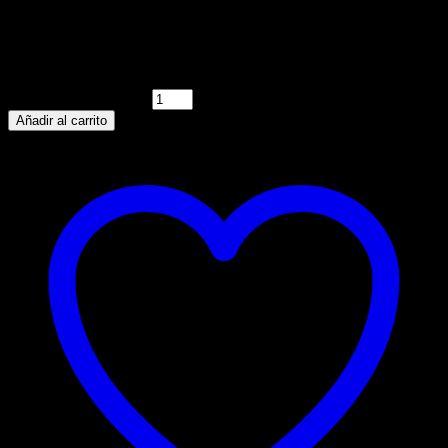
original era: Q8,825.00.
Availability:
10 disponibles
Si tienes dudas Solicita más información
RACER 125 cantidad
Añadir al carrito