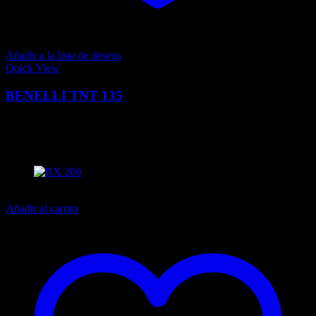
Añadir a la lista de deseos
Quick View
BENELLI TNT 135
0
Q
13,499.00
El precio actual es: Q13,499.00.
Q
15,890.00
El precio
original era: Q15,890.00.
13% off
Añadir al carrito