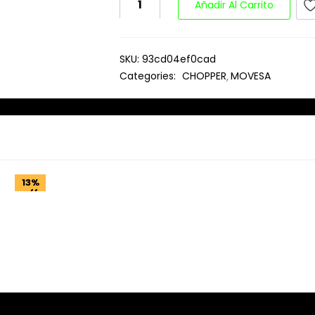
Añadir Al Carrito
SKU:
93cd04ef0cad
Categories:
CHOPPER
MOVESA
13%
off