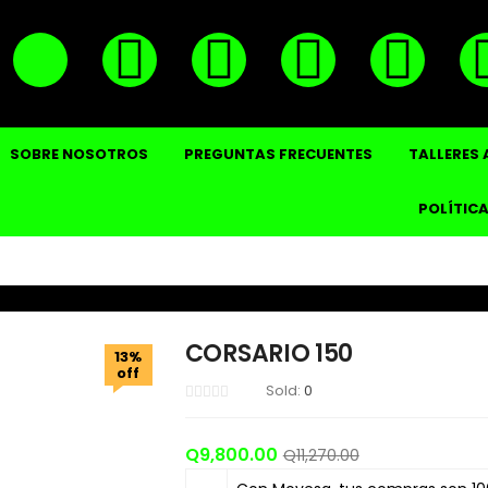
SOBRE NOSOTROS
PREGUNTAS FRECUENTES
TALLERES
POLÍTICA
CORSARIO 150
13%
off
Sold:
0
Q
9,800.00
Q
11,270.00