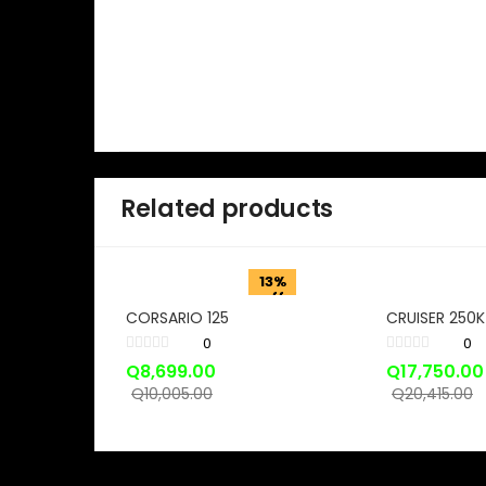
Related products
13%
off
CORSARIO 125
CRUISER 250K
0
0
Q
8,699.00
Q
17,750.00
Q
10,005.00
Q
20,415.00