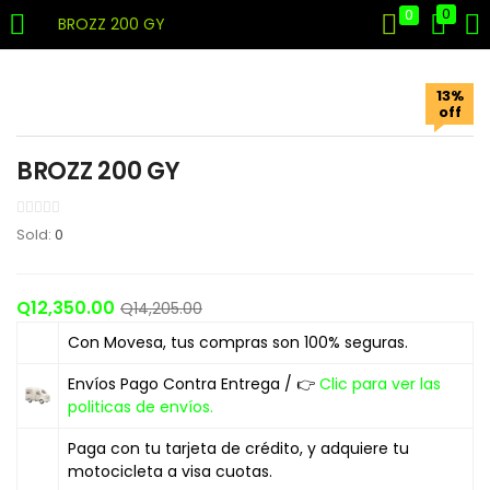
0
0
BROZZ 200 GY
LOGIN
REGISTER
13%
off
Enter your username and password to login.
BROZZ 200 GY
Sold:
0
Remember me
Q
12,350.00
Q
14,205.00
Login
Con Movesa, tus compras son 100% seguras.
Envíos Pago Contra Entrega / 👉
Clic para ver las
Lost password?
politicas de envíos.
Paga con tu tarjeta de crédito, y adquiere tu
motocicleta a visa cuotas.