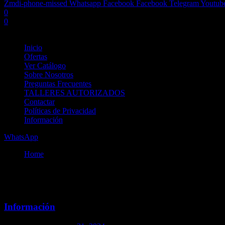
Zmdi-phone-missed
Whatsapp
Facebook
Facebook
Telegram
Youtub
0
0
No products in the cart.
Inicio
Ofertas
Ver Catálogo
Sobre Nosotros
Preguntas Frecuentes
TALLERES AUTORIZADOS
Contactar
Políticas de Privacidad
Información
WhatsApp
Home
/
blog
Uncategorized
Información