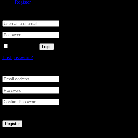
Register
Enter your username and password to login.
Remember me
Login
Lost password?
Enter your email and password to register.
Sus datos personales se utilizarán para respaldar su experiencia en este
Register