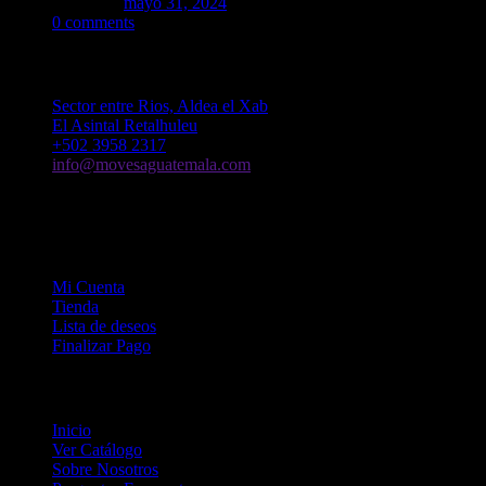
Posted on
mayo 31, 2024
0
comments
Contacto
Sector entre Rios, Aldea el Xab
El Asintal Retalhuleu
+502 3958 2317
info@movesaguatemala.com
Lunes - Sábado: 8 am - 5 pm
Domingo: 8 am - 1 pm
Mi Cuenta
Mi Cuenta
Tienda
Lista de deseos
Finalizar Pago
Mapa del Sitio
Inicio
Ver Catálogo
Sobre Nosotros